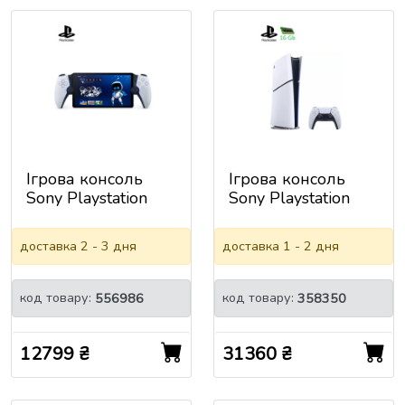
Ігрова консоль
Ігрова консоль
Sony Playstation
Sony Playstation
Пристрій для
PlayStation 5 Slim
дистанційної гри
Digital Edition
доставка 2 - 3 дня
доставка 1 - 2 дня
Portal
825GB (без DVD)
(1000042435)
(9711094 /
1000049750)
код товару:
код товару:
556986
358350
12799 ₴
31360 ₴