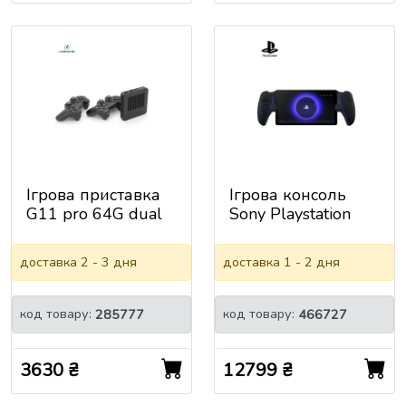
Ігрова приставка
Ігрова консоль
G11 pro 64G dual
Sony Playstation
system 8K / 4K
Пристрій для
Ultra HD, 1GB RAM,
дистанційної гри
доставка 2 - 3 дня
доставка 1 - 2 дня
64G, Android 11.1,
PlayStation Portal,
CPU:S905, HDMI
Midnight B
2.1, 2 Геймпади,
(1000045051)
код товару:
код товару:
285777
466727
10280 ІГР
3630 ₴
12799 ₴