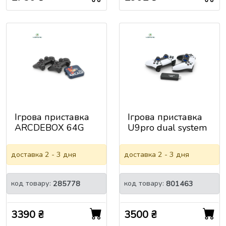
Ігрова приставка
Ігрова приставка
ARCDEBOX 64G
U9pro dual system
dual system 4K
8K / 4K Ultra HD,
Ultra HD, 1GB RAM,
1GB RAM, 64G,
доставка 2 - 3 дня
доставка 2 - 3 дня
64G, Android 11.1,
Android 11.1,
CPU:S905, HDMI
CPU:S905LX2,
2.1, 2 Геймпади,
HDMI 2.1, 2
код товару:
код товару:
285778
801463
33000 ІГР
Геймпади, 10128
ІГР
3390 ₴
3500 ₴