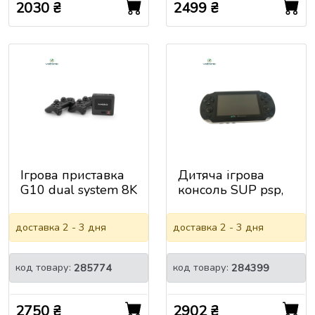
2030 ₴
2499 ₴
Ігрова приставка
Дитяча ігрова
G10 dual system 8K
консоль SUP psp,
/ 4K Ultra HD, 64G,
Black, 8G
Android 11.1, HDMI
доставка 2 - 3 дня
доставка 2 - 3 дня
2.1, WiFi: 2.4G / 5G,
2 Геймпади,
20000+ ІГР
код товару:
код товару:
285774
284399
2750 ₴
2902 ₴