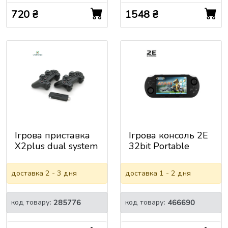
720 ₴
1548 ₴
Ігрова приставка
Ігрова консоль 2E
X2plus dual system
32bit Portable
8K / 4K Ultra HD,
(2E32BPSP)
1GB RAM, 64G,
доставка 2 - 3 дня
доставка 1 - 2 дня
Android 11.1,
CPU:S905, HDMI
2.1, 2 Геймпади,
код товару:
код товару:
285776
466690
35000 ІГР