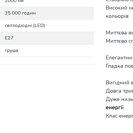
2000 лм
Високий і
35 000 годин
кольорів
світлодіодні (LED)
Миттєва я
E27
Миттєво с
груша
Елегантни
Гладка пов
Вигідний 
Довга три
Дуже низь
енергії
Клас енер