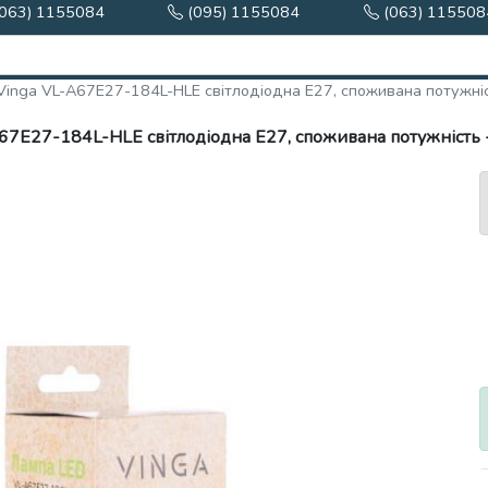
063) 1155084
(095) 1155084
(063) 115508
a VL-A67E27-184L-HLE світлодіодна Е27, споживана потужність - 18 Вт, колірна тем
84L-HLE світлодіодна Е27, споживана потужність - 18 Вт, колірна температу