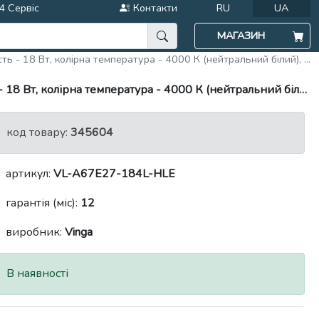
4 Сервіс
Контакти
RU
UA
МАГАЗИН
пература - 4000 К (нейтральний білий), 220 В, особливості - енергозберігаюча
ра - 4000 К (нейтральний білий), 220 В, особливості - енергозберігаюча
код товару:
345604
артикул:
VL-A67E27-184L-HLE
гарантія (міс):
12
виробник:
Vinga
В наявності