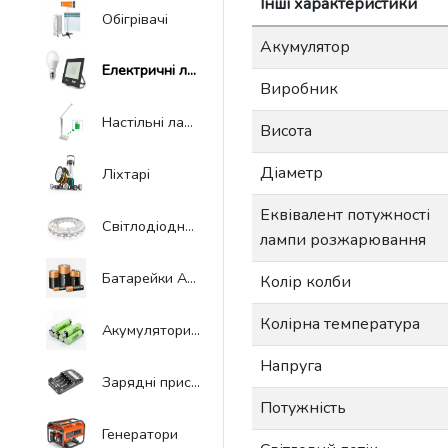
Інші характеристики
Обігрівачі
Акумулятор
Електричні лампочки, прожектора
Виробник
Настільні лампи
Висота
Діаметр
Ліхтарі
Еквівалент потужності
Світлодіодна стрічка
лампи розжарювання
Батарейки AA/AAA/18650
Колір колби
Колірна температура
Акумулятори AA/AAA/18650
Напруга
Зарядні пристрої для акумуляторів AA/AAA/18650
Потужність
Генератори