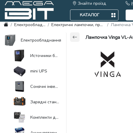
Знайти проїзд
(
(063) 1155084 Viber
КАТАЛОГ
Електрообладнання
Електричні лампочки, прожектора
Лампочка Ving
Лампочка Vinga VL-A67E27-1
Електрообладнання
Источники бесперебойного питания UPS
mini UPS
Сонячні інвертори, гибридні
Зарядні станції
Комплекти для резервного живлення
Акумулятори автомобільні