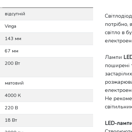
відсутній
Світлодіод
потрібно, 
Vinga
світло в б
143 мм
електроен
67 мм
Лампи
LE
200 Вт
поширені т
застарілих
розжарюва
матовий
електроене
4000 К
Не рекоме
світильник
220 В
18 Вт
LED-лампи
Створюють