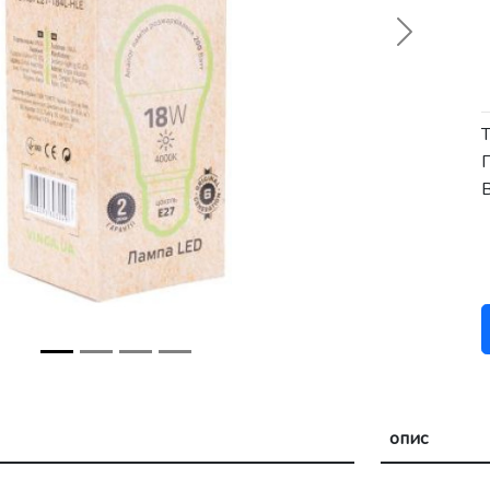
Next
Т
П
опис