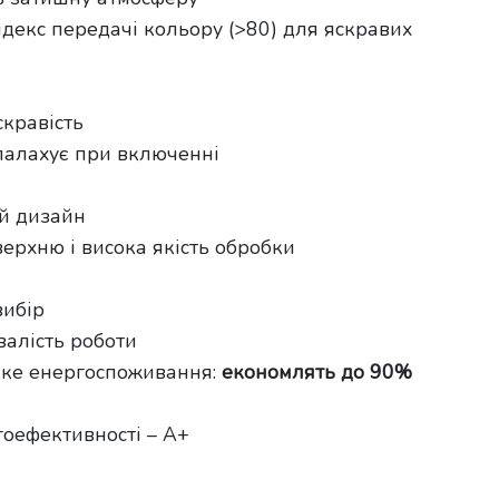
ндекс передачі кольору (>80) для яскравих
скравість
палахує при включенні
й дизайн
ерхню і висока якість обробки
вибір
валість роботи
ке енергоспоживання:
економлять до 90%
гоефективності – A+