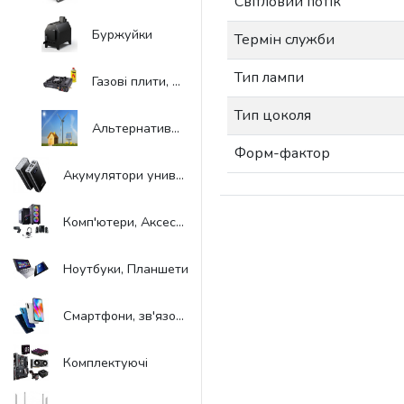
Світловий потік
Буржуйки
Термін служби
Тип лампи
Газові плити, пальники, лампи, балони
Тип цоколя
Альтернативна енергетика (сонячні/вітросистеми)
Форм-фактор
Акумулятори универсальні, Power Bank
Комп'ютери, Aксесуари
Ноутбуки, Планшети
Смартфони, зв'язок, навігація
Комплектуючі