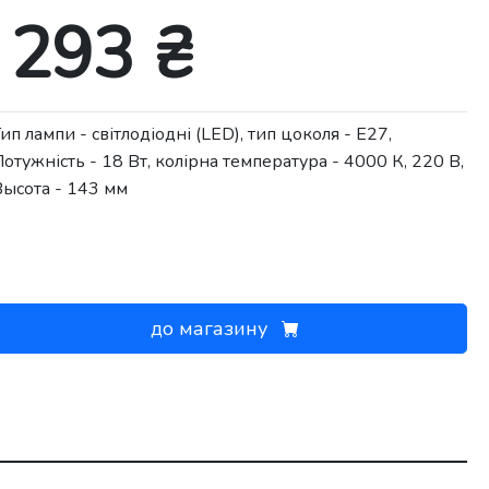
293 ₴
ип лампи - світлодіодні (LED), тип цоколя - E27,
отужність - 18 Вт, колірна температура - 4000 К, 220 В,
Высота - 143 мм
до магазину