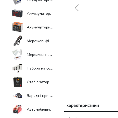
Previous
Аккумуляторные батареи для UPS
Акумулятори LiFePo4
Мережеві фільтри
Мережеві подовжувачі, трійники, колодки
Набори на сонячних батареях
Стабілізатори напруги
Зарядні пристрої для акумуляторів та балансири
характеристики
Автомобільні інвертори