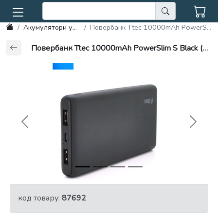
Акумулятори универсальні, Power Bank
Повербанк Ttec 10000mAh PowerSlim S Black (2BB135S) 5 В/2 А 135 х 68 х 16 мм
Повербанк Ttec 10000mAh PowerSlim S Black (2BB135S) 5 В/2 А 135 х 68 х 16 мм
Previous
Next
код товару:
87692