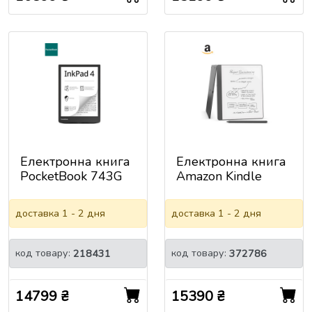
Електронна книга
Електронна книга
PocketBook 743G
Amazon Kindle
InkPad 4 Stundust
Scribe (1st Gen)
Silver (PB743G-U-
(2024) 16GB
доставка 1 - 2 дня
доставка 1 - 2 дня
CIS)
Tungsten_JP
код товару:
код товару:
218431
372786
14799 ₴
15390 ₴