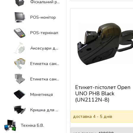
Фіскальний реєстратор
POS-монітор
POS-термінал
Аксесуари до торгівельного обладнання
Етикетка самоклеюча в рулонах
Етикетка самоклеюча в листах
Етикет-пістолет Open
UNO PH8 Black
Монетниця
(UN2112N-8)
Кришка для грошового ящика
доставка 4 - 5 днів
Техніка Б.В.