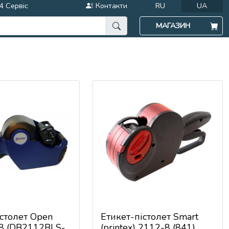
4 Сервіс
Контакти
RU
UA
МАГАЗИН
істолет Open
Етикет-пістолет Smart
8 (DB2112BLS-
(printex) 2112-8 (841)