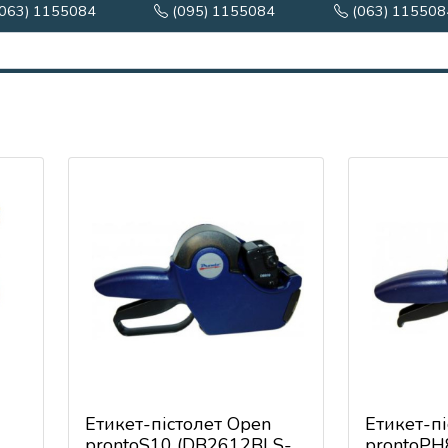
063) 1155084
(095) 1155084
(063) 115508
Етикет-пістолет Open
Етикет-п
prontoS10 (DB2612BLS-
prontoPH