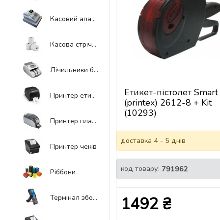
Касовий апарат
Касова стрічка
Лічильники банкнот
Етикет-пістолет Smart
Принтер етикеток
(printex) 2612-8 + Kit
(10293)
Принтер пластикових карт
доставка 4 - 5 днів
Принтер чеків
код товару:
791962
Ріббони
Термінал збору даних
1492 ₴