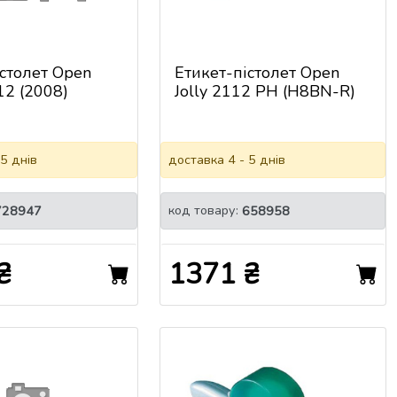
істолет Open
Етикет-пістолет Open
12 (2008)
Jolly 2112 PH (H8BN-R)
 5 днів
доставка 4 - 5 днів
код товару:
728947
658958
₴
1371 ₴