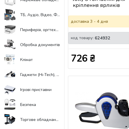
кріплення ярликів
(Стандарт) (TGJS)
ТБ, Аудіо, Відео, Фото
доставка 3 - 4 дня
Периферія, оргтехніка
код товару:
624932
Обробка документів
726 ₴
Клімат
Гаджети (Hi-Tech), Віртуальна реальність
Ігрові приставки
Безпека
Торгове обладнання