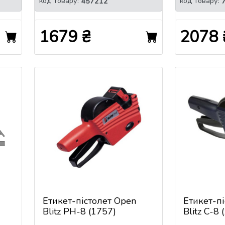
код товару:
код товару:
457212
1679 ₴
2078 
Етикет-пістолет Open
Етикет-п
Blitz PH-8 (1757)
Blitz C-8 