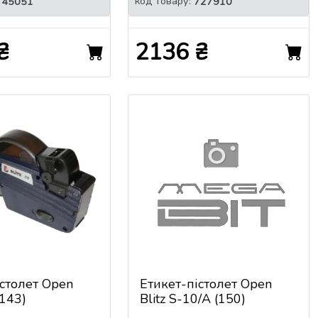
код товару:
745051
727910
₴
2136 ₴
істолет Open
Етикет-пістолет Open
(143)
Blitz S-10/A (150)