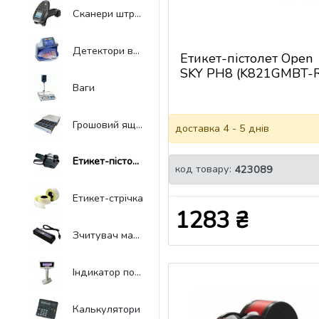
Сканери штрих-кодів
Детектори валют
Етикет-пістолет Open
SKY PH8 (K821GMBT-R
Ваги
Грошовий ящик
доставка 4 - 5 днів
Етикет-пістолет
код товару:
423089
Етикет-стрічка
1283 ₴
Зчитувач магнітних карт
Індикатор покупця
Калькулятори