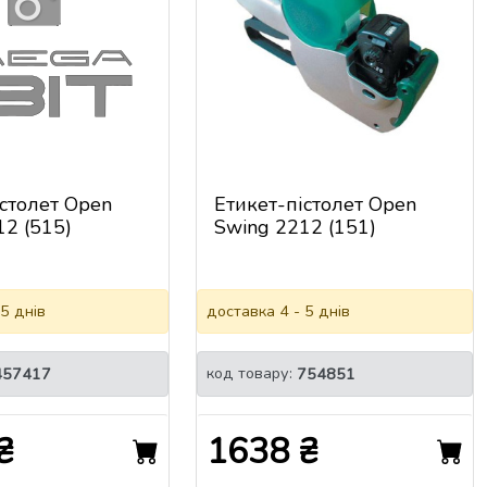
істолет Open
Етикет-пістолет Open
12 (515)
Swing 2212 (151)
 5 днів
доставка 4 - 5 днів
код товару:
457417
754851
₴
1638 ₴