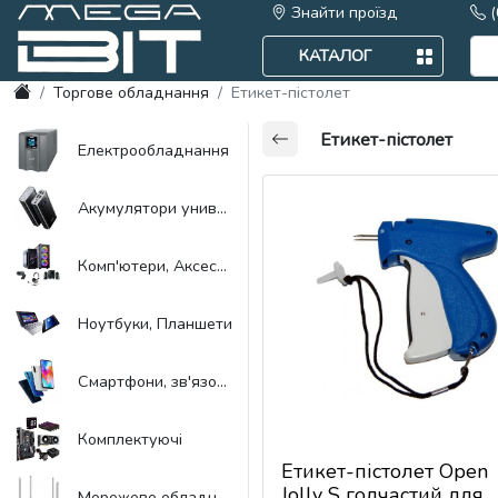
Знайти проїзд
(
(063) 1155084 Viber
КАТАЛОГ
Торгове обладнання
Етикет-пістолет
Етикет-пістолет
Електрообладнання
Акумулятори универсальні, Power Bank
Комп'ютери, Aксесуари
Ноутбуки, Планшети
Смартфони, зв'язок, навігація
Комплектуючі
Етикет-пістолет Open
Jolly S голчастий для
Мережеве обладнання