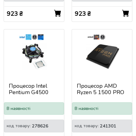
14nm, 51W,
DDR3L-160
923 ₴
923 ₴
BX80677G3930
Процесор Intel
Процесор AMD
Pentium G4500
Ryzen 5 1500 PRO
Tray+Cooler
Tray 3.5GHz/16MB
(LGA1151, Skylake,
(YD150BBBM4GAE
В наявності
В наявності
3.50GHz, 2 ядра,
) sAM4
GPU: Intel HD 510
(350-1050MHz), L2:
код товару:
код товару:
278626
241301
512KB, L3: 3MB,