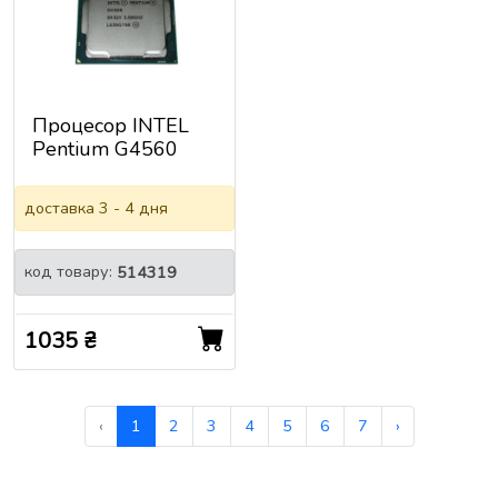
Процесор INTEL
Pentium G4560
tray
(CM806770286706
доставка 3 - 4 дня
4)
код товару:
514319
1035 ₴
‹
1
2
3
4
5
6
7
›