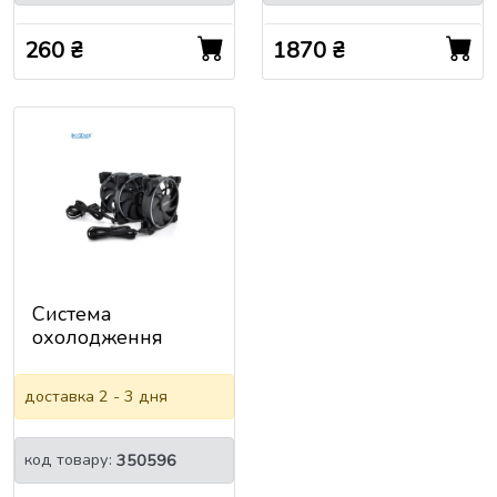
260 ₴
1870 ₴
Система
охолодження
універсальна
Pccooler FRGB
доставка 2 - 3 дня
CORONA, 3-pin,
RPM
1800&plusmn;10%,
код товару:
350596
BOX