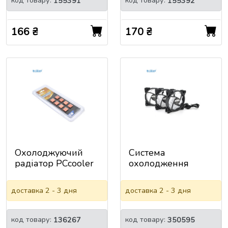
код товару:
код товару:
155391
155392
166 ₴
170 ₴
Охолоджуючий
Система
радіатор PCcooler
охолодження
B16, 4.4g, мідь,
універсальна
14х12х5,5мм, 8
Pccooler 5VRGB
доставка 2 - 3 дня
доставка 2 - 3 дня
штук у блістері
HALO, 3-pin, RPM
1800&plusmn;10%,
BOX
код товару:
код товару:
136267
350595