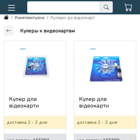
Комплектуючі
Кулери до відеокарт
Кулеры к видеокартам
Кулер для
Кулер для
відеокарти
відеокарти
Pccooler 7010 №2
Pccooler 7010 №3
для ATI / NVIDIA 3-
для ATI / NVIDIA 3-
доставка 2 - 3 дня
доставка 2 - 3 дня
pin, RPM
pin, RPM
3200&plusmn;10%,
3200&plusmn;10%,
BOX
BOX