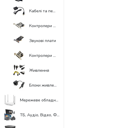
Кабелі та перехідники
Контролери ExpressCard
Звукові плати
Контролери та конвертори
Живлення
Блоки живлення для периферії
Мережеве обладнання
ТБ, Аудіо, Відео, Фото