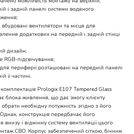
ачено можливість монтажу на верхній,
ій і задній панелі системи водяного
ження;
 вбудовані вентилятори та місця для
влення додаткових на передній і задній стінці
ий дизайн;
е RGB-підсвічування;
 для периферії розташовані на передній панелі
ій її частині.
комплектація Prologix E107 Tempered Glass
ає блока живлення, що дає змогу клієнту
 обрати необхідну потужність згідно з його
 Однак, конструкція передбачає його
 внизу і відмінну систему вентиляції цього
монтаж СВО. Корпус забезпечений сіткою, бічним