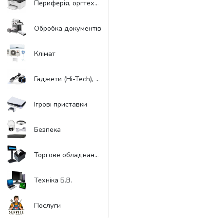
Периферія, оргтехніка
Обробка документів
Клімат
Гаджети (Hi-Tech), Віртуальна реальність
Ігрові приставки
Безпека
Торгове обладнання
Техніка Б.В.
Послуги