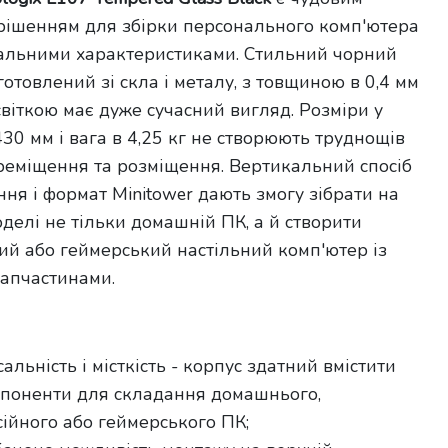
рішенням для збірки персонального комп'ютера
уальними характеристиками. Стильний чорний
готовлений зі скла і металу, з товщиною в 0,4 мм
віткою має дуже сучасний вигляд. Розміри у
30 мм і вага в 4,25 кг не створюють труднощів
ереміщення та розміщення. Вертикальний спосіб
ня і формат Minitower дають змогу зібрати на
моделі не тільки домашній ПК, а й створити
ий або геймерський настільний комп'ютер із
запчастинами.
сальність і місткість - корпус здатний вмістити
мпоненти для складання домашнього,
ійного або геймерського ПК;