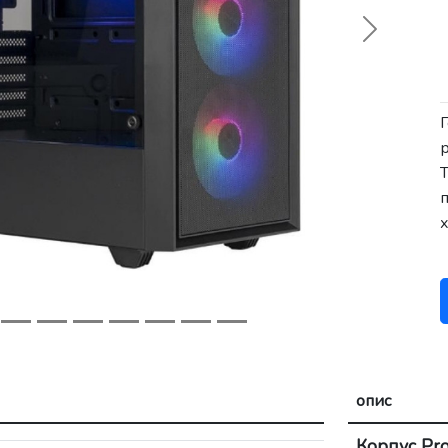
Next
Г
T
п
х
опис
Корпус Pro