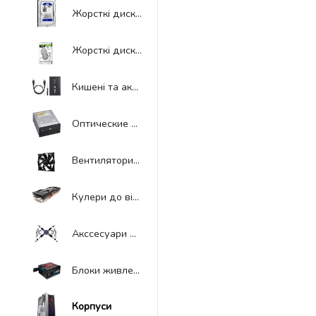
Жорсткі диски HDD 3.5"
Жорсткі диски HDD 2.5"
Кишені та аксесуари до HDD
Оптические приводы ODD
Вентилятори до корпусів
Кулери до відеокарт
Акссесуари до систем охолодження
Блоки живлення
Корпуси