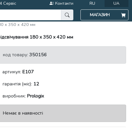
4 Сервіс
Контакти
RU
UA
МАГАЗИН
80 x 350 x 420 мм
підсвічування 180 x 350 x 420 мм
код товару:
350156
артикул:
E107
гарантія (міс):
12
виробник:
Prologix
Немає в наявності