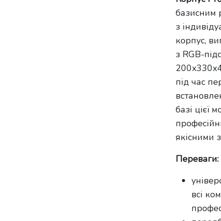
базисним 
з індивід
корпус, ви
з RGB-підс
200х330х4
під час п
встановлен
базі цієї 
професійн
якісними 
Переваги:
універ
всі ко
профес