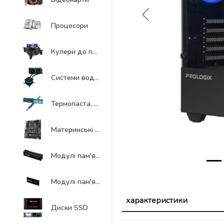
Previous
Процесори
Кулери до процесорів
Системи водяного охолодження
Термопаста, термопрокладки, аксесуари до систем охолодження
Материнські плати
Модулі пам'яті для комп'ютера
Модулі пам'яті до ноутбуків
характеристики
Диски SSD