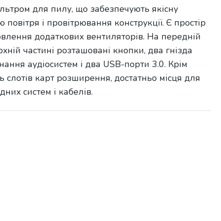
ільтром для пилу, що забезпечують якісну
 повітря і провітрювання конструкції. Є простір
овлення додаткових вентиляторів. На передній
ерхній частині розташовані кнопки, два гнізда
ання аудіосистем і два USB-порти 3.0. Крім
ять слотів карт розширення, достатньо місця для
ідних систем і кабелів.