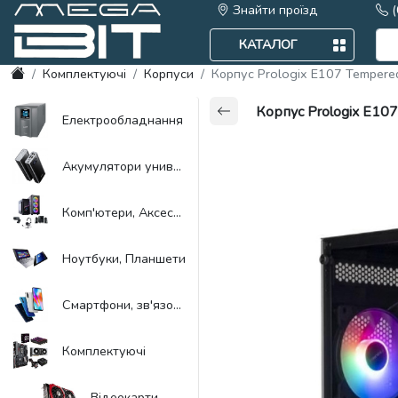
Знайти проїзд
(
(063) 1155084 Viber
КАТАЛОГ
Комплектуючі
Корпуси
Корпус Prologix E107 Tempered
Корпус Prologix E107
Електрообладнання
Акумулятори универсальні, Power Bank
Комп'ютери, Aксесуари
Ноутбуки, Планшети
Смартфони, зв'язок, навігація
Комплектуючі
Відеокарти