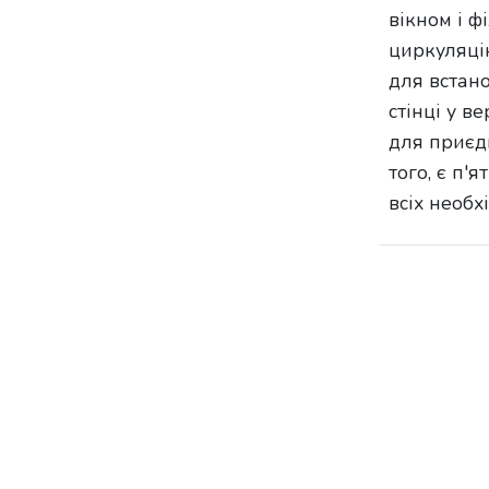
вікном і ф
циркуляцію
для встан
стінці у в
для приєдн
того, є п'
всіх необх