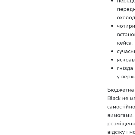
передб
передн
охолод
чотири
встано
кейса;
сучасн
яскрав
гнізда
у верхн
Бюджетна 
Black не м
самостійно
вимогами.
розміщення
відсіку і 